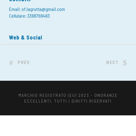
Email: of.lagrutta@gmail.com
Cellulare: 3398769483
Web & Social
PREV
NEXT
MARCHIO REGISTRATO (EU) 2023 - ONORANZE
ECCELLENTI, TUTTI I DIRITTI RISERVATI